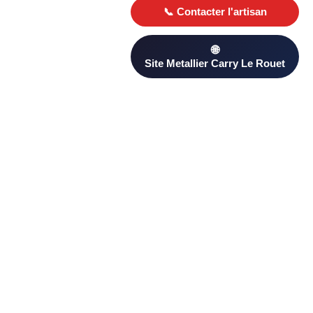
Besoin d’un Metallier ? Trouvez un professionnel qualifié à
Carry Le Rouet sur PageAnnonce. Comparez les avis clients
et les devis pour choisir le plus adapté à votre projet.
D’autres artisans proximité à
Carry Le Rouet