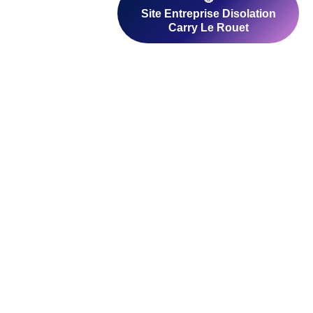
. Comparez les avis clients et les devis pour
 Rouet
ntreprise
Peintre Carry
Carreleur Carry
emolition
Le Rouet
Le Rouet
ry Le Rouet