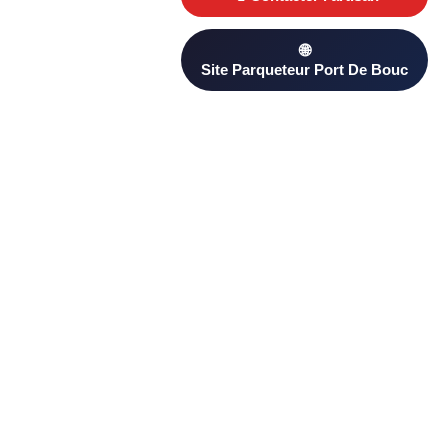
Besoin d’un Parqueteur ? Trouvez un professionnel qualifié à
Port De Bouc sur PageAnnonce. Comparez les avis clients et
les devis pour choisir le plus adapté à votre projet.
D’autres artisans proximité à
Port De Bouc