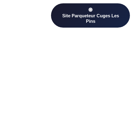
Besoin d’un Parqueteur ? Trouvez un professionnel qualifié à
Cuges Les Pins sur PageAnnonce. Comparez les avis clients
et les devis pour choisir le plus adapté à votre projet.
D’autres artisans proximité à
Cuges Les Pins