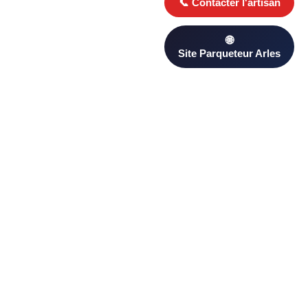
Besoin d’un Parqueteur ? Trouvez un professionnel qualifié à
Arles sur PageAnnonce. Comparez les avis clients et les
devis pour choisir le plus adapté à votre projet.
D’autres artisans proximité à
Arles