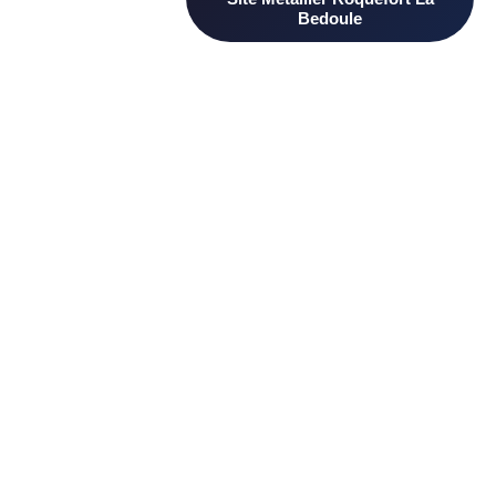
Besoin d’un Metallier ? Trouvez un professionnel qualifié à
Roquefort La Bedoule sur PageAnnonce. Comparez les avis
clients et les devis pour choisir le plus adapté à votre projet.
D’autres artisans proximité à
Roquefort La Bedoule
Macon Roquefort
Plaquiste
La Bedoule
Roquefort La