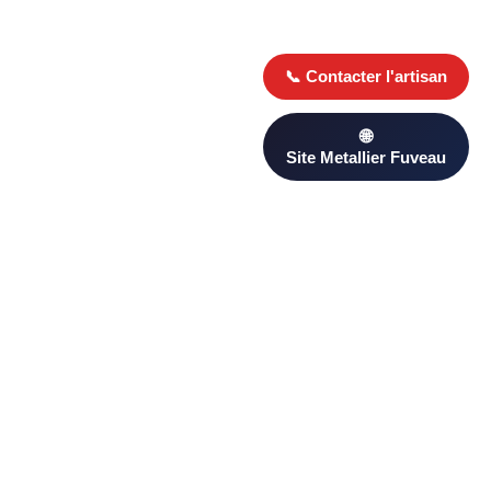
Besoin d’un Metallier ? Trouvez un professionnel qualifié à
Fuveau sur PageAnnonce. Comparez les avis clients et les
devis pour choisir le plus adapté à votre projet.
D’autres artisans proximité à
Fuveau