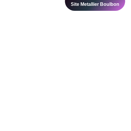
ents et les devis pour choisir le plus adapté à
bon
ntreprise
Peintre
Carreleur
emolition
Boulbon
Boulbon
Boulbon