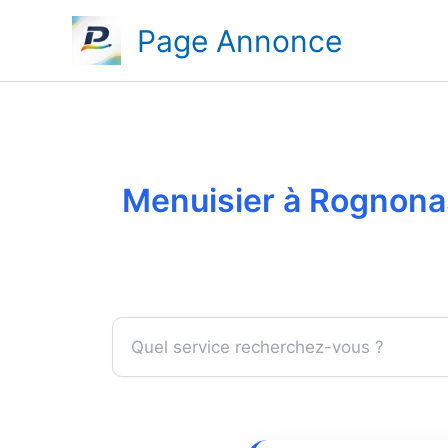
Aller
Page Annonce
au
contenu
Menuisier à Rognonas 