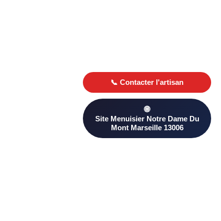
Trouver un menuisier à Notre Dame Du
Mont Marseille 13006
Menuisier Marseille
Menuisie