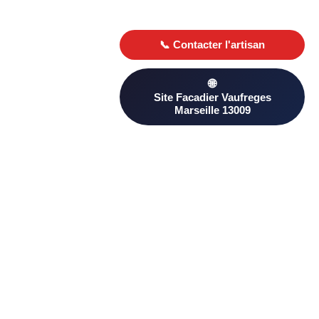
Besoin d’un Facadier ? Trouvez un professionnel qualifié à
Vaufreges Marseille 13009 sur PageAnnonce. Comparez les
avis clients et les devis pour choisir le plus adapté à votre
projet.
D’autres artisans proximité à
Vaufreges Marseille 13009