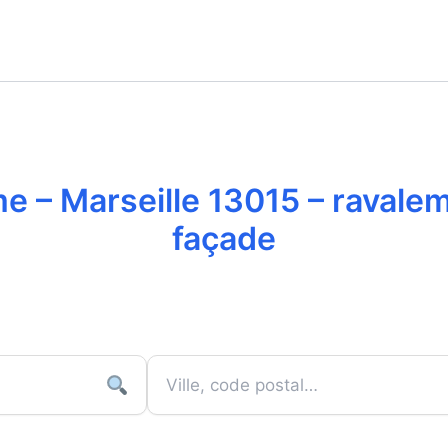
e – Marseille 13015 – ravale
façade