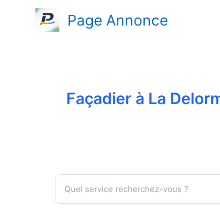
Aller
Page Annonce
au
contenu
Façadier à La Delorm