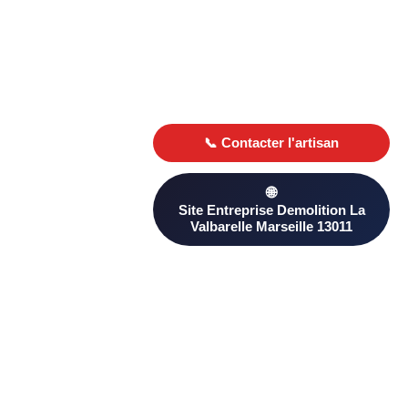
Trouver un entreprise demolition à La
Valbarelle Marseille 13011
Demolition Marseille
Demoliti