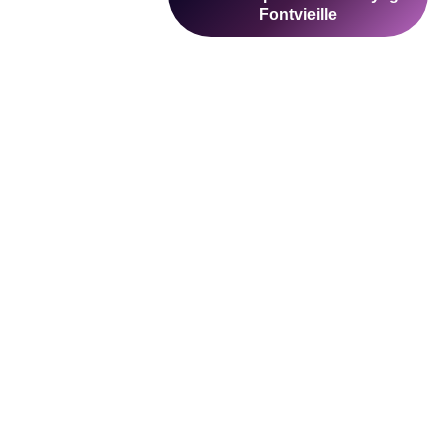
parez les avis clients et les devis pour choisir
ille
ntreprise
Peintre
Carreleur
emolition
Fontvieille
Fontvieille
ontvieille